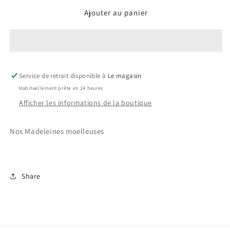
quantité
quantité
Ajouter au panier
de
de
Madeleines
Madeleines
Service de retrait disponible à
Le magasin
Habituellement prête en 24 heures
Afficher les informations de la boutique
Nos Madeleines moelleuses
Share