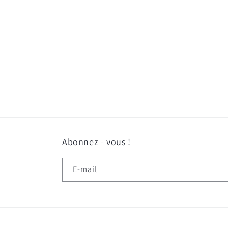
le
média
1
dans
une
fenêtre
modale
Abonnez - vous !
E-mail