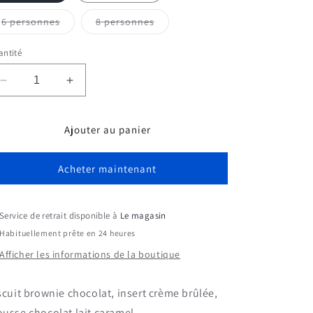
Variante
Variante
6 personnes
8 personnes
épuisée
épuisée
ou
ou
indisponible
indisponible
ntité
Réduire
Augmenter
la
la
quantité
quantité
Ajouter au panier
de
de
Gâteau
Gâteau
Brownie
Brownie
Acheter maintenant
crème
crème
brûlée
brûlée
Service de retrait disponible à
Le magasin
Habituellement prête en 24 heures
Afficher les informations de la boutique
scuit brownie chocolat, insert crème brûlée,
usse chocolat lait caramel