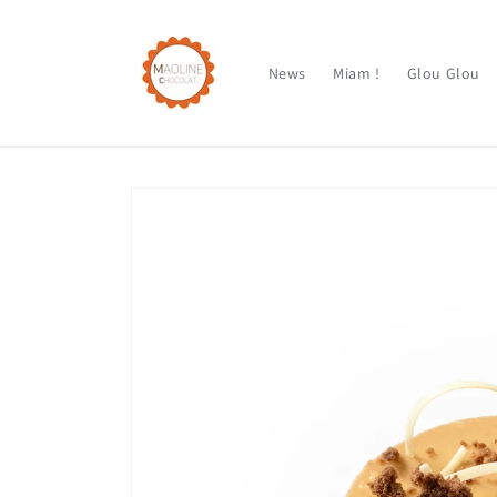
et
passer
au
contenu
News
Miam !
Glou Glou
Passer aux
informations
produits