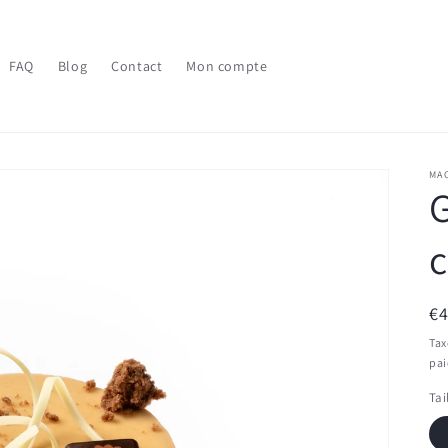
FAQ
Blog
Contact
Mon compte
MA
Pr
€
ha
Tax
pa
Tai