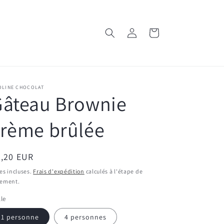
Connexion
Panier
OLINE CHOCOLAT
Gâteau Brownie
crème brûlée
ix
4,20 EUR
bituel
es incluses.
Frais d'expédition
calculés à l'étape de
iement.
lle
1 personne
4 personnes