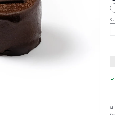
Qua
Mo
fe