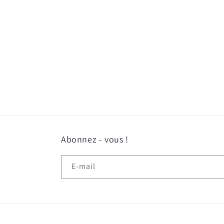
le
média
1
dans
une
fenêtre
modale
Abonnez - vous !
E-mail