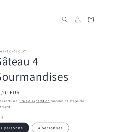
Connexion
Panier
OLINE CHOCOLAT
âteau 4
Gourmandises
ix
4,20 EUR
bituel
es incluses.
Frais d'expédition
calculés à l'étape de
iement.
lle
1 personne
4 personnes