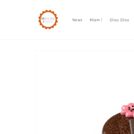
et
passer
au
contenu
News
Miam !
Glou Glou
Passer aux
informations
produits