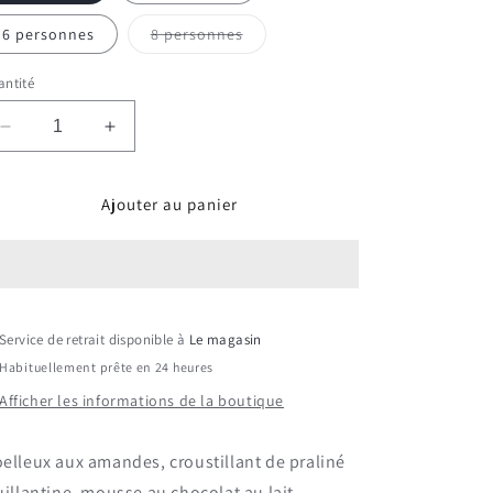
Variante
6 personnes
8 personnes
épuisée
ou
indisponible
ntité
Réduire
Augmenter
la
la
quantité
quantité
Ajouter au panier
de
de
Gâteau
Gâteau
4
4
Gourmandises
Gourmandises
Service de retrait disponible à
Le magasin
Habituellement prête en 24 heures
Afficher les informations de la boutique
elleux aux amandes, croustillant de praliné
uillantine, mousse au chocolat au lait,