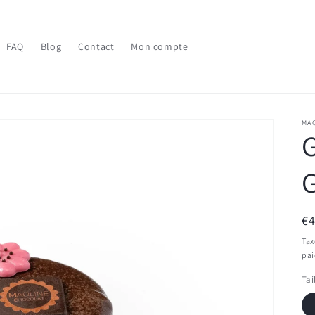
FAQ
Blog
Contact
Mon compte
MA
G
Pr
€
ha
Tax
pa
Tai