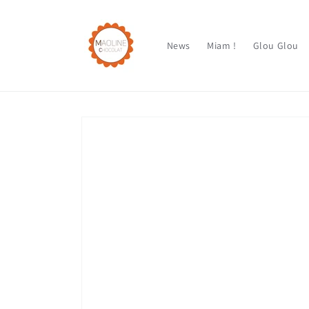
et
passer
au
contenu
News
Miam !
Glou Glou
Passer aux
informations
produits