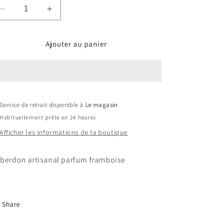
Réduire
Augmenter
la
la
quantité
quantité
Ajouter au panier
de
de
Cuberdon
Cuberdon
Service de retrait disponible à
Le magasin
Habituellement prête en 24 heures
Afficher les informations de la boutique
berdon artisanal parfum framboise
Share