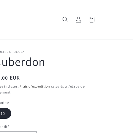
Connexion
Panier
OLINE CHOCOLAT
Cuberdon
ix
6,00 EUR
bituel
es incluses.
Frais d'expédition
calculés à l'étape de
iement.
ntité
10
ntité