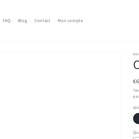
FAQ
Blog
Contact
Mon compte
MA
Pr
€
ha
Tax
pa
qua
Qua